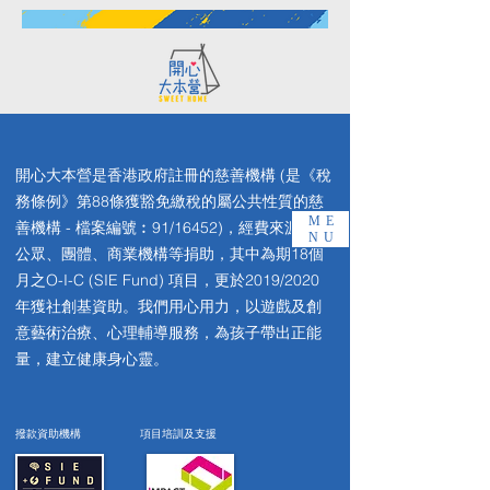
開心大本營是香港政府註冊的慈善機構 (是《稅
務條例》第88條獲豁免繳稅的屬公共性質的慈
ME
善機構 - 檔案編號︰91/16452)，經費來源全賴
NU
公眾、團體、商業機構等捐助，其中為期18個
月之O-I-C (SIE Fund) 項目，更於2019/2020
年獲社創基資助。我們用心用力，以遊戲及創
意藝術治療、心理輔導服務，為孩子帶出正能
量，建立健康身心靈。
撥款資助機構
項目培訓及支援