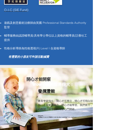
O-I-C (SIE Fund)
遊戲及創意藝術治療師由英國
Professional Standards Authority
監管
輔導服務由認證輔導員/具有學士學位以上資格的輔導員/註冊社工
提供
性格分析導師為性格透視(R) Level I
合資格導師
有需要的小朋友可申請活動減費
​開心才能開竅
Wow，我的世界很大！
發揮潛能
教育學家指出：開心才可專注，開心才可明白别人；
開心才有解難能力，開心才能學習。我們努力，讓人
心敞開，讓學習的穩妥心門開啟。
Reference
Noddings, N. (2003).
Happiness and education.
Cambridge University Press.