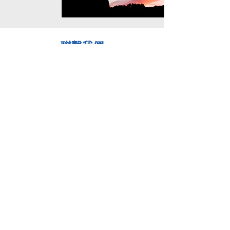
​聯繫我們
香港
+852 3511 9292
+852 3511 9002
contact@sweethome.org.hk
https://www.facebook.com/Sweet
homehkorg