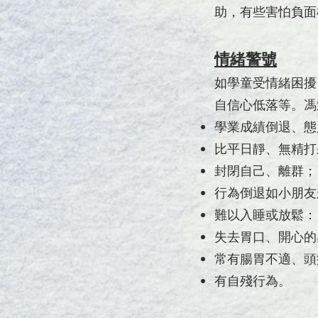
助，有些害怕負面
情緒警號
如學童受情緒困擾
自信心低落等。馮
學業成績倒退、態
比平日靜、無精打
封閉自己、離群；
行為倒退如小朋友
難以入睡或放鬆：
失去胃口、開心的
常有腸胃不適、頭
有自殘行為。