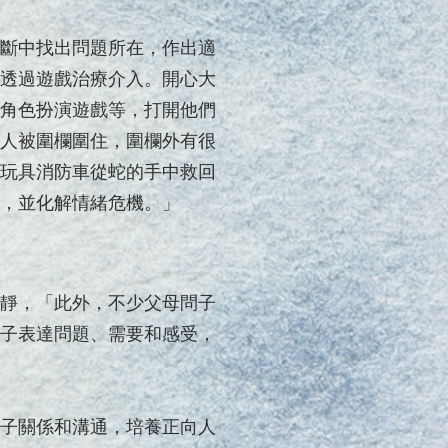
斷中找出問題所在，作出適
透過遊戲治療介入。開心大
角色扮演遊戲等，打開他們
人被圍欄圍住，圍欄外有很
玩具消防車從蛇的手中救回
，並化解情緒危機。」
靜，「此外，不少父母問子
子表達問題、需要和感受，
子關係和溝通，培養正向人