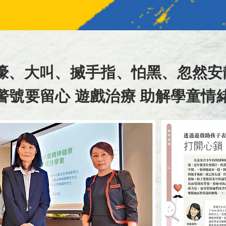
嚎、大叫、搣手指、怕黑、忽然安靜‼
警號要留心 遊戲治療 助解學童情