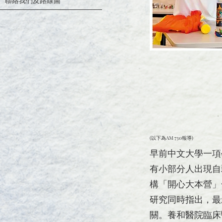
聯絡我們及路線圖
(以下為AM 730報導)
早前中文大學一項
有小部分人出現自
構「開心大本營」
研究同時指出，最
關。養和醫院臨床