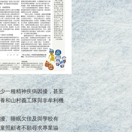
少一種精神疾病因擾，甚至
養和山村義工隊與非牟利機
擾、睡眠欠佳及與學校有
童照顧者不願尋求專業協