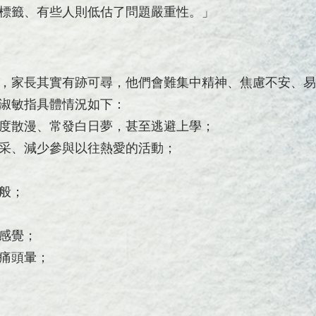
標籤、有些人則低估了問題嚴重性。」
，家長其實有跡可尋，他們會難集中精神、焦慮不安、易
淑敏指具體情況如下：
度散漫、常發白日夢，甚至逃避上學；
采、減少參與以往熱愛的活動；
般；
感覺；
痛頭暈；