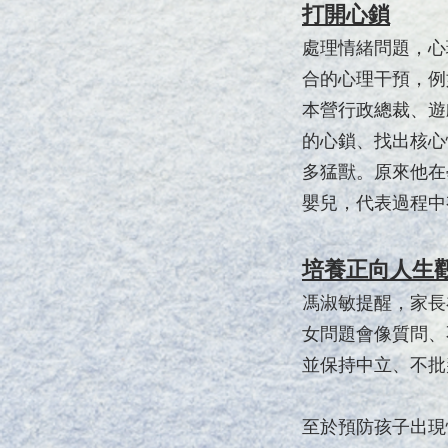
打開心鎖
處理情緒問題，心
合的心理干預，例
本營行政總裁、遊
的心鎖、找出核心
多猛獸。原來他在
嬰兒，代表過程中
培養正向人生
馮淑敏提醒，家長
女問題會像質問、
並保持中立、不批
至於預防孩子出現