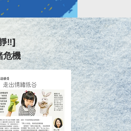
️]
緒危機