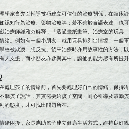
理學家會先以輔導技巧建立可信任的治療關係，在臨床診
如認知行為治療、藥物治療等；若不善於言語表達，也可
戲治療師鍾雅芬解釋，「透過畫紙畫筆、治療室的玩具、
情緒。例如有一個小朋友，就用玩具排列出情境，一個軍
學校被欺凌，想反抗。後來治療時亦用故事性的方法，以
有人支援，而小朋友亦參與其中，讓他的能力感有所提升
觀
在處理孩子的情緒前，首先要處理好自己的情緒，保持冷
不聽孩子說話，其實需要給孩子空間，耐心引導及鼓勵孩
判的態度，才可找出問題所在。」
情緒困擾，家長應助孩子建立健康生活方式，維持良好親