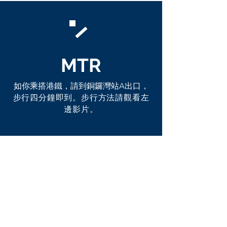
​MTR
如你乘搭港鐵，請到銅鑼灣站A出口，
步行四分鐘即到。步行方法請觀看左
邊影片。