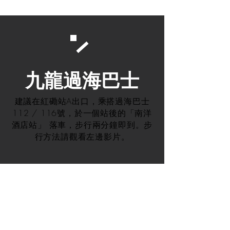
​九龍過海巴士
建議在紅磡站A出口，乘搭過海巴士
112 / 116號，於一個站後的「南洋
酒店站」 落車，步行兩分鐘即到。步
行方法請觀看左邊影片。